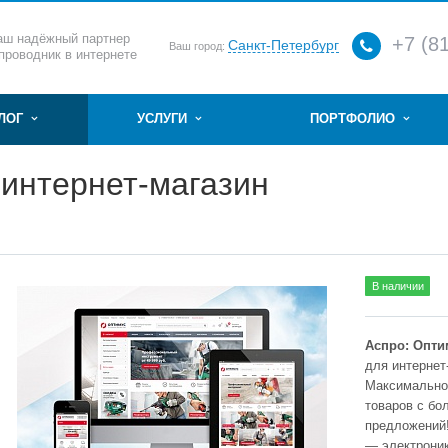
аш надёжный партнер
+7 (8
Санкт-Петербург
Ваш город:
 проводник в интернете
АЛОГ
УСЛУГИ
ПОРТФОЛИО
 интернет-магазин
В наличии
Аспро: Опти
для интернет
Максимально 
товаров с бо
предложений!
— электроник