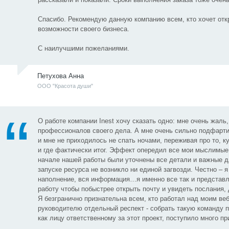
Спасибо. Рекомендую данную компанию всем, кто хочет отк
возможности своего бизнеса.
С наилучшими пожеланиями.
Петухова Анна
ООО "Красота души"
О работе компании Inest хочу сказать одно: мне очень жаль
профессионалов своего дела. А мне очень сильно подфартил
и мне не приходилось не спать ночами, переживая про то, 
и где фактически итог. Эффект опередил все мои мыслимы
начале нашей работы были уточнены все детали и важные д
запуске ресурса не возникло ни единой загвозди. Честно – 
наполнение, вся информация…я именно все так и представл
работу чтобы побыстрее открыть почту и увидеть послания,
Я безгранично признательна всем, кто работал над моим ве
руководителю отдельный респект - собрать такую команду п
как лицу ответственному за этот проект, поступило много п