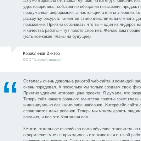
аргументировано отстаивая лучшие на взгляд специалистов
удостоверились, собственно обещание повышения продаж по
придуманная информация, а настоящий и впечатляющий. Бл
раскрутку ресурса. Клиентов стало действительно много, да
поисковике. Приятно осознавать что ты – один из лидеров н
и качества работы – тут просто слов нет. Желаю вам процв
(есть кое-какие планы на будущее)
Кораблинов Виктор
ООО "Красный квадрат"
Осталась очень довольна работой web-сайта и командой раб
очень порадовал. А поскольку мы только создаем свою фирм
Приятно удивила итоговая цена проекта. Я думала, что раз
Теперь сайт нашего брачного агентства приятно греет глаза 
индивидуально без каких-либо шаблонов. Интерфейс сайта 
справляется даже ребенок. Теперь мы можем дарить людям
воедино, и все это благодаря вам.
Кстати, отдельное спасибо за само обучение относительно 
оформления мне не приходилось сталкиваться с такой работ
рассказали и показали. Сроки выполнения заказа тоже очен