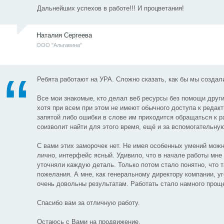
Дальнейших успехов в работе!!! И процветания!
Наталия Сергеева
ООО "Альтавина"
Ребята работают на УРА. Сложно сказать, как бы мы создали
Все мои знакомые, кто делал веб ресурсы без помощи други
хотя при всем при этом не имеют обычного доступа к редакт
запятой либо ошибки в слове им приходится обращаться к ра
соизволит найти для этого время, ещё и за вспомогательную
С вами этих заморочек нет. Не имея особенных умений мож
лично, интерфейс ясный. Удивило, что в начале работы мне
уточняли каждую деталь. Только потом стало понятно, что 
пожелания. А мне, как генеральному директору компании, 
очень довольны результатам. Работать стало намного проще
Спасибо вам за отличную работу.
Остаюсь с Вами на продвижение.