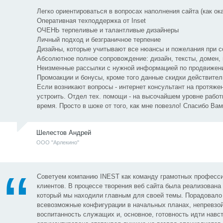
Легко ориентироваться в вопросах наполнения сайта (как ок
Оперативная техподдержка от Inset
ОЧЕНЬ терпеливые и талантливые дизайнеры
Личный подход и безграничное терпение
Дизайны, которые учитывают все нюансы и пожелания при с
Абсолютное полное сопровождение: дизайн, тексты, домен, 
Неизменные рассылки с нужной информацией по продвижению
Промоакции и бонусы, кроме того данные скидки действите
Если возникают вопросы - интернет консультант на протяжен
устроить. Отдел тех. помощи - на высочайшем уровне рабо
время. Просто в шоке от того, как мне повезло! Спасибо Ва
Шелестов Андрей
ООО "Арлекино"
Советуем компанию INEST как команду грамотных професс
клиентов. В процессе творения веб сайта была реализована
который мы находили главным для своей темы. Порадовало 
всевозможные конфигурации в начальных планах, непревзо
воспитанность служащих и, основное, готовность идти навст