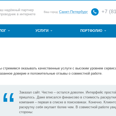
аш надёжный партнер
+7 (8
Санкт-Петербург
Ваш город:
 проводник в интернете
АЛОГ
УСЛУГИ
ПОРТФОЛИО
ы стремимся оказывать качественные услуги с высоким уровнем сервис
казанное доверие и положительные отзывы о совместной работе.
Заказал сайт. Честно – остался доволен. Интерфейс простой
пришлось. Даже вписался финансово в стоимость раскрутки
компания – первая в списке в поисковиках. Конечно. Клиент
раскрутку себя окупает более чем. В совместной работе у
стороны: