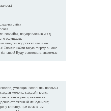
азалось)
оздании сайта
почта.
 вебсайта, по управлению и т.д.
льно ощущаешь.
ии минутки подскажет что и как
ты! Сложно найти такую фирму в наше
м большое! Буду советовать знакомым!
ионалов, умеющих исполнять просьбы
 каждая мелочь, каждый нюанс,
оперативное реагирование на
йденно отлаженный менеджмент,
речу клиенту, при всем этом