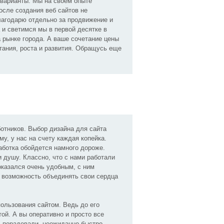
 варианты. Мы на своем опыте
сле создания веб сайтов не
агодарю отдельно за продвижение и
 и светимся мы в первой десятке в
а рынке города. А ваше сочетание цены
етания, роста и развития. Обращусь еще
отников. Выбор дизайна для сайта
у, у нас на счету каждая копейка.
работка обойдется намного дороже.
и душу. Классно, что с нами работали
оказался очень удобным, с ним
 возможность объединять свои сердца
пользования сайтом. Ведь до его
ой. А вы оперативно и просто все
ь порадовали, неожиданно быстро.